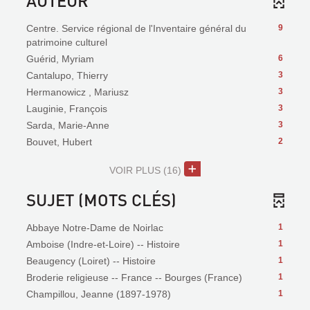
AUTEUR
Centre. Service régional de l'Inventaire général du
9
patrimoine culturel
Guérid, Myriam
6
Cantalupo, Thierry
3
Hermanowicz , Mariusz
3
Lauginie, François
3
Sarda, Marie-Anne
3
Bouvet, Hubert
2
VOIR PLUS
(16)
SUJET (MOTS CLÉS)
Abbaye Notre-Dame de Noirlac
1
Amboise (Indre-et-Loire) -- Histoire
1
Beaugency (Loiret) -- Histoire
1
Broderie religieuse -- France -- Bourges (France)
1
Champillou, Jeanne (1897-1978)
1