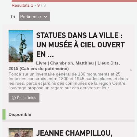
Résultats
1
-
9
/ 9
(Effet
Pertinence
Tri :
imédiat)
STATUES DANS LA VILLE :
UN MUSÉE À CIEL OUVERT
EN ...
Livre | Chambrion, Matthieu | Lieux Dits,
2015 (Cahiers du patrimoine)
Fondé sur un inventaire général de 186 monuments et 25
fontaines construits entre 1800 et 1945 sur les places et dans
les rues, parcs et jardins des communes de la région Centre,
l'ouvrage propose un regard sur ces oeuvres et leur...
Plus d'infos
Disponible
JEANNE CHAMPILLOU,