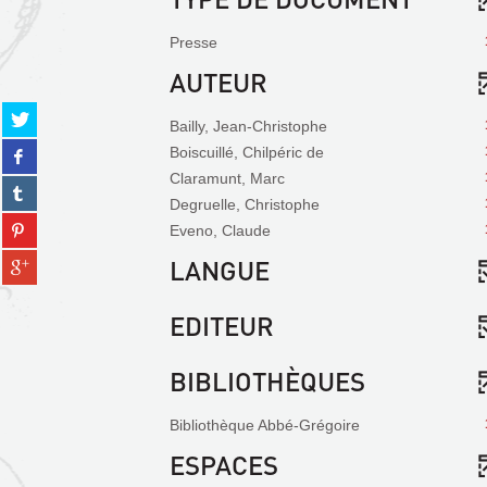
Presse
AUTEUR
Partager
Bailly, Jean-Christophe
sur
Partager
Boiscuillé, Chilpéric de
twitter
sur
(Nouvelle
Claramunt, Marc
Partager
facebook
fenêtre)
Degruelle, Christophe
sur
(Nouvelle
Partager
tumblr
Eveno, Claude
fenêtre)
sur
(Nouvelle
Partager
LANGUE
pinterest
fenêtre)
sur
(Nouvelle
gplus
fenêtre)
EDITEUR
(Nouvelle
fenêtre)
BIBLIOTHÈQUES
Bibliothèque Abbé-Grégoire
ESPACES