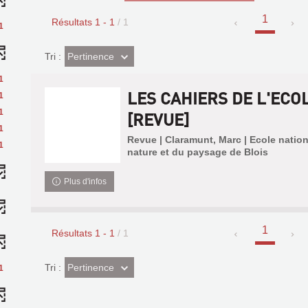
1
Résultats
1
-
1
/ 1
1
(Effet
Pertinence
Tri :
imédiat)
1
LES CAHIERS DE L'ECO
1
1
[REVUE]
1
Revue | Claramunt, Marc | Ecole nation
1
nature et du paysage de Blois
Plus d'infos
1
Résultats
1
-
1
/ 1
(Effet
Pertinence
Tri :
1
imédiat)