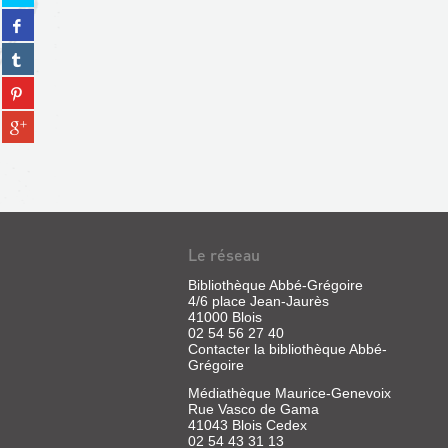
sur
Partager
twitter
sur
(Nouvelle
Partager
facebook
fenêtre)
sur
(Nouvelle
Partager
tumblr
fenêtre)
sur
(Nouvelle
Partager
pinterest
fenêtre)
sur
(Nouvelle
gplus
fenêtre)
(Nouvelle
fenêtre)
Le réseau
Bibliothèque Abbé-Grégoire
4/6 place Jean-Jaurès
41000 Blois
02 54 56 27 40
Contacter la bibliothèque Abbé-
Grégoire
Médiathèque Maurice-Genevoix
Rue Vasco de Gama
41043 Blois Cedex
02 54 43 31 13