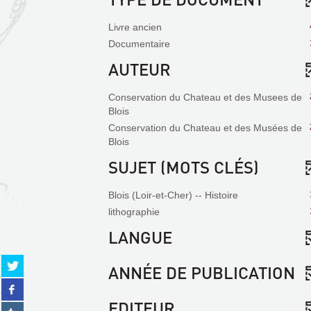
Livre ancien
Documentaire
AUTEUR
Conservation du Chateau et des Musees de
Blois
Conservation du Chateau et des Musées de
Blois
SUJET (MOTS CLÉS)
Blois (Loir-et-Cher) -- Histoire
lithographie
LANGUE
Partager
ANNÉE DE PUBLICATION
sur
Partager
twitter
sur
(Nouvelle
EDITEUR
Partager