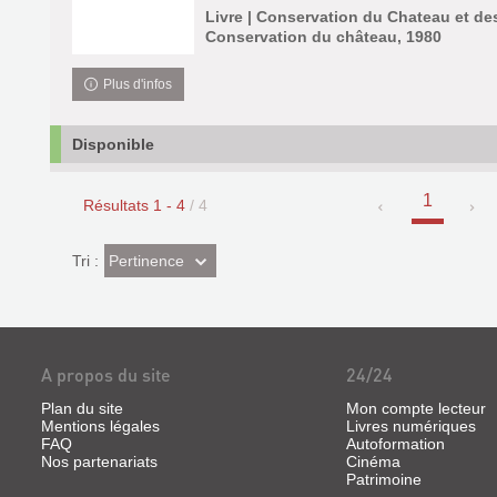
Livre | Conservation du Chateau et de
Conservation du château, 1980
Plus d'infos
Disponible
1
Résultats
1
-
4
/ 4
(Effet
Pertinence
Tri :
imédiat)
A propos du site
24/24
Plan du site
Mon compte lecteur
Mentions légales
Livres numériques
FAQ
Autoformation
Nos partenariats
Cinéma
Patrimoine