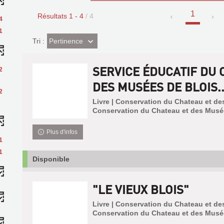
1
Résultats
1
-
4
/ 4
4
1
(Effet
Pertinence
Tri :
imédiat)
SERVICE ÉDUCATIF DU 
2
DES MUSÉES DE BLOIS..
2
Livre | Conservation du Chateau et de
Conservation du Chateau et des Musé
Plus d'infos
1
1
Disponible
"LE VIEUX BLOIS"
Livre | Conservation du Chateau et de
Conservation du Chateau et des Musé