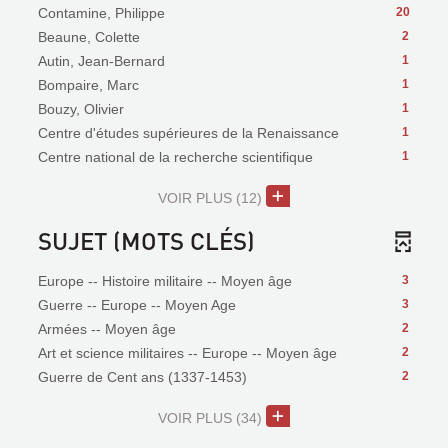
Contamine, Philippe
20
Beaune, Colette
2
Autin, Jean-Bernard
1
Bompaire, Marc
1
Bouzy, Olivier
1
Centre d'études supérieures de la Renaissance
1
Centre national de la recherche scientifique
1
VOIR PLUS
(12)
SUJET (MOTS CLÉS)
Europe -- Histoire militaire -- Moyen âge
3
Guerre -- Europe -- Moyen Age
3
Armées -- Moyen âge
2
Art et science militaires -- Europe -- Moyen âge
2
Guerre de Cent ans (1337-1453)
2
VOIR PLUS
(34)