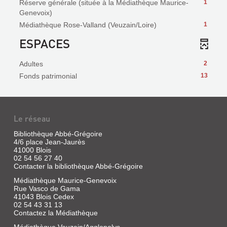
Réserve générale (située à la Médiathèque Maurice-
1
Genevoix)
Médiathèque Rose-Valland (Veuzain/Loire)
1
ESPACES
Adultes
2
Fonds patrimonial
13
Le réseau
Bibliothèque Abbé-Grégoire
4/6 place Jean-Jaurès
41000 Blois
02 54 56 27 40
Contacter la bibliothèque Abbé-Grégoire
Médiathèque Maurice-Genevoix
Rue Vasco de Gama
41043 Blois Cedex
02 54 43 31 13
Contactez la Médiathèque