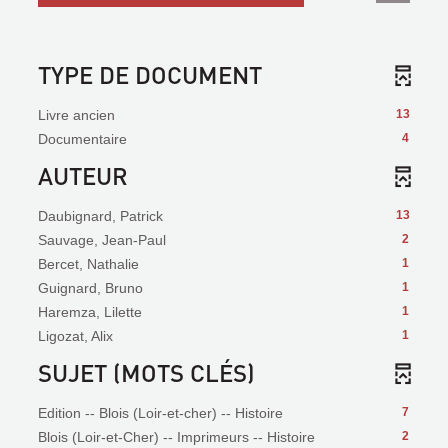
TYPE DE DOCUMENT
Livre ancien
13
Documentaire
4
AUTEUR
Daubignard, Patrick
13
Sauvage, Jean-Paul
2
Bercet, Nathalie
1
Guignard, Bruno
1
Haremza, Lilette
1
Ligozat, Alix
1
SUJET (MOTS CLÉS)
Edition -- Blois (Loir-et-cher) -- Histoire
7
Blois (Loir-et-Cher) -- Imprimeurs -- Histoire
2