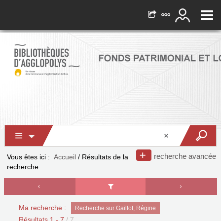
recherche avancée
Vous êtes ici :
Accueil
/
Résultats de la
recherche
Ma recherche :
Recherche sur Gaillot, Régine
Résultats
1
-
7
/ 7