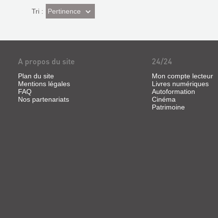
(Effet
Pertinence
Tri :
imédiat)
A propos du site
24/24
Plan du site
Mon compte lecteur
Mentions légales
Livres numériques
FAQ
Autoformation
Nos partenariats
Cinéma
Patrimoine