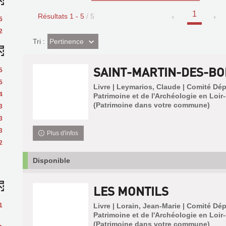
1
Résultats
1
-
5
/ 5
5
2
(Effet
Pertinence
Tri :
imédiat)
SAINT-MARTIN-DES-BO
5
5
Livre | Leymarios, Claude | Comité Dé
4
Patrimoine et de l'Archéologie en Loir-
(Patrimoine dans votre commune)
3
3
3
Plus d'infos
2
Disponible
LES MONTILS
1
Livre | Lorain, Jean-Marie | Comité Dé
Patrimoine et de l'Archéologie en Loir-
(Patrimoine dans votre commune)