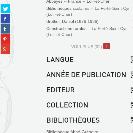
Abbayes -- France -- Loir-et-Cher
Partager
Bibliothèques scolaires -- La Ferté-Saint-Cyr
sur
(Loir-et-Cher)
Partager
twitter
Brottier, Daniel (1876-1936)
sur
(Nouvelle
Partager
Constructions rurales -- La Ferté-Saint-Cyr
facebook
fenêtre)
sur
(Loir-et-Cher)
(Nouvelle
Partager
tumblr
fenêtre)
sur
(Nouvelle
VOIR PLUS
(32)
Partager
pinterest
fenêtre)
sur
(Nouvelle
LANGUE
gplus
fenêtre)
(Nouvelle
fenêtre)
ANNÉE DE PUBLICATION
EDITEUR
COLLECTION
BIBLIOTHÈQUES
Bibliothèque Abbé-Grégoire