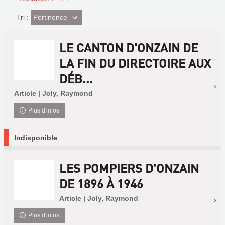
(Effet
Pertinence
Tri :
imédiat)
LE CANTON D'ONZAIN DE
LA FIN DU DIRECTOIRE AUX
DÉB...
Article | Joly, Raymond
Plus d'infos
Indisponible
LES POMPIERS D'ONZAIN
DE 1896 À 1946
Article | Joly, Raymond
Plus d'infos