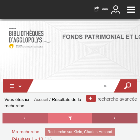
recherche avancée
Vous êtes ici :
Accueil
/
Résultats de la
recherche
Ma recherche :
Recherche sur Klein, Charles-Armand
Résultats
1
-
10
/ 16