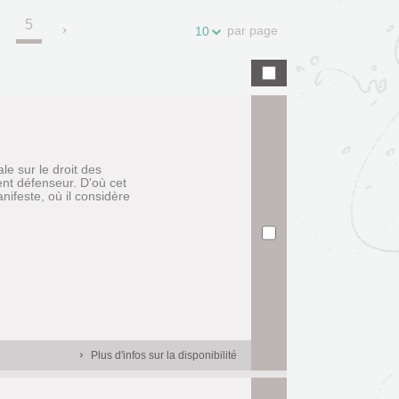
5
.
par page
10
le sur le droit des
nt défenseur. D'où cet
nifeste, où il considère
Plus d'infos sur la disponibilité