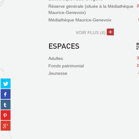
Réserve générale (située à la Médiathèque
2
Maurice-Genevoix)
Médiathèque Maurice-Genevoix
VOIR PLUS
(4)
ESPACES
Adultes
3
Fonds patrimonial
1
Jeunesse
Partager
sur
Partager
twitter
sur
(Nouvelle
Partager
facebook
fenêtre)
sur
(Nouvelle
Partager
tumblr
fenêtre)
sur
(Nouvelle
Partager
pinterest
fenêtre)
sur
(Nouvelle
gplus
fenêtre)