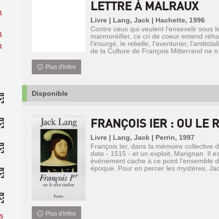
LETTRE À MALRAUX
1
Livre | Lang, Jack | Hachette, 1996
Contre ceux qui veulent l'ensevelir sous l
1
marmoréifier, ce cri de coeur entend réha
l'insurgé, le rebelle, l'aventurier, l'antitota
1
de la Culture de François Mitterrand ne n.
Plus d'infos
Disponible
FRANÇOIS IER : OU LE 
Livre | Lang, Jack | Perrin, 1997
François Ier, dans la mémoire collective 
date - 1515 - et un exploit, Marignan. Il e
événement cache à ce point l'ensemble d
époque. Pour en percer les mystères, Jack
Plus d'infos
5