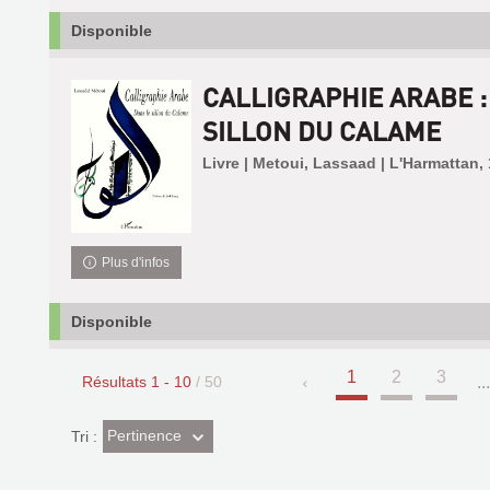
Disponible
CALLIGRAPHIE ARABE :
SILLON DU CALAME
Livre | Metoui, Lassaad | L'Harmattan,
Plus d'infos
Disponible
1
2
3
Résultats
1
-
10
/ 50
..
(Effet
Pertinence
Tri :
imédiat)