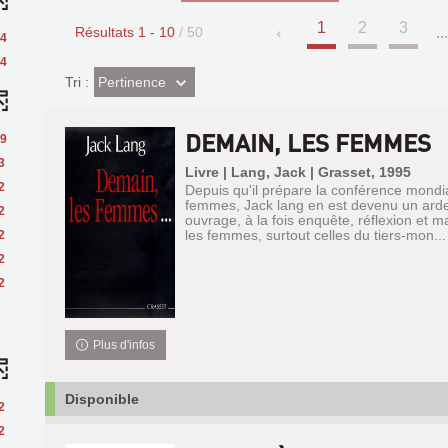
1
2
3
Résultats
1
-
10
/ 50
..
4
4
(Effet
Pertinence
Tri :
imédiat)
DEMAIN, LES FEMMES
9
3
Livre | Lang, Jack | Grasset, 1995
2
Depuis qu'il prépare la conférence mondia
femmes, Jack lang en est devenu un arde
2
ouvrage, à la fois enquête, réflexion et ma
les femmes, surtout celles du tiers-mon...
2
2
2
Plus d'infos
Disponible
2
2