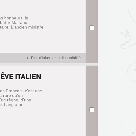
es honneurs, le
biliter Malraux
litaire. L'ancien ministre
..
Plus d'infos sur la disponibilité
RÊVE ITALIEN
des Français, c'est une
st rare qu'un
'un règne, d'une
 Lang a pri...