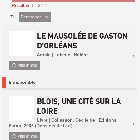
Résultats
1
-
2
/ 2
(Effet
Pertinence
Tri :
imédiat)
LE MAUSOLÉE DE GASTON
D'ORLÉANS
Article | Lebedel, Hélène
Plus d'infos
Indisponible
BLOIS, UNE CITÉ SUR LA
LOIRE
Livre | Collasson, Cécile de | Editions
Faton, 2003 (Dossiers de l'art)
Plus d'infos