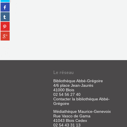
sur
Partager
twitter
sur
(Nouvelle
Partager
facebook
fenêtre)
sur
(Nouvelle
Partager
tumblr
fenêtre)
sur
(Nouvelle
Partager
pinterest
fenêtre)
sur
(Nouvelle
gplus
fenêtre)
(Nouvelle
fenêtre)
Le réseau
Bibliothèque Abbé-Grégoire
4/6 place Jean-Jaurès
41000 Blois
02 54 56 27 40
Contacter la bibliothèque Abbé-
Grégoire
Médiathèque Maurice-Genevoix
Rue Vasco de Gama
41043 Blois Cedex
02 54 43 31 13