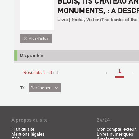
BLOIS, ITS CHÂTEAU AN
MONUMENTS, : A DESCRI
Livre | Nadal, Victor (The banks of the 
Plus d'infos
Disponible
1
Résultats
1
-
8
/ 8
(Effet
Pertinence
Tri :
imédiat)
A propos du site
24/24
Plan du site
Mon compte lecteur
Mentions légales
Livres numériques