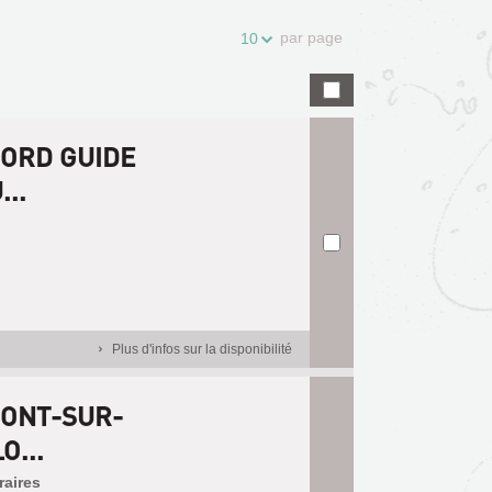
par page
10
ORD GUIDE
..
Plus d'infos sur la disponibilité
MONT-SUR-
O...
raires