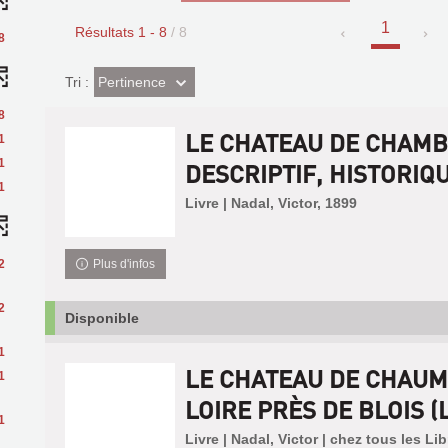
1
Résultats
1
-
8
/ 8
8
(Effet
Pertinence
Tri :
imédiat)
8
LE CHATEAU DE CHAMB
1
1
DESCRIPTIF, HISTORIQU.
1
Livre | Nadal, Victor, 1899
2
Plus d'infos
2
Disponible
1
LE CHATEAU DE CHAU
1
LOIRE PRÈS DE BLOIS (L
1
Livre | Nadal, Victor | chez tous les Lib