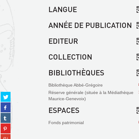
LANGUE
ANNÉE DE PUBLICATION
EDITEUR
COLLECTION
BIBLIOTHÈQUES
Bibliothèque Abbé-Grégoire
Réserve générale (située à la Médiathèque
Partager
Maurice-Genevoix)
sur
Partager
twitter
ESPACES
sur
(Nouvelle
Partager
facebook
fenêtre)
sur
Fonds patrimonial
(Nouvelle
Partager
tumblr
fenêtre)
sur
(Nouvelle
Partager
pinterest