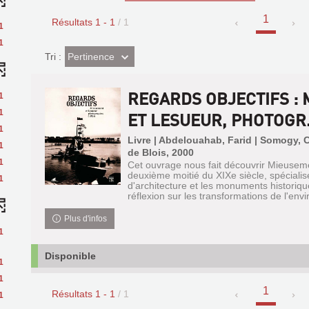
1
Résultats
1
-
1
/ 1
1
1
(Effet
Pertinence
Tri :
imédiat)
REGARDS OBJECTIFS :
1
1
ET LESUEUR, PHOTOGR.
1
Livre | Abdelouahab, Farid | Somogy, C
1
de Blois, 2000
1
Cet ouvrage nous fait découvrir Mieusem
deuxième moitié du XIXe siècle, spécialis
1
d'architecture et les monuments historiqu
réflexion sur les transformations de l'envir
Plus d'infos
1
Disponible
1
1
1
Résultats
1
-
1
/ 1
1