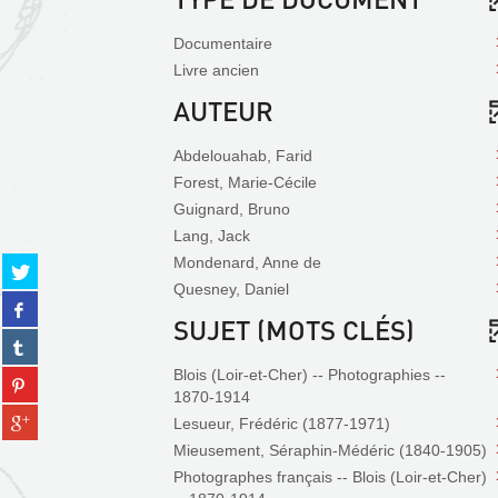
Documentaire
Livre ancien
AUTEUR
Abdelouahab, Farid
Forest, Marie-Cécile
Guignard, Bruno
Lang, Jack
Mondenard, Anne de
Partager
sur
Quesney, Daniel
Partager
twitter
SUJET (MOTS CLÉS)
sur
(Nouvelle
Partager
facebook
fenêtre)
sur
(Nouvelle
Blois (Loir-et-Cher) -- Photographies --
Partager
tumblr
fenêtre)
1870-1914
sur
(Nouvelle
Partager
pinterest
Lesueur, Frédéric (1877-1971)
fenêtre)
sur
(Nouvelle
Mieusement, Séraphin-Médéric (1840-1905)
gplus
fenêtre)
Photographes français -- Blois (Loir-et-Cher)
(Nouvelle