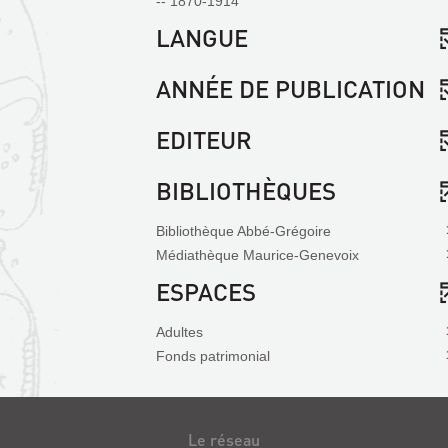
-- 1870-1914
fenêtre)
LANGUE
ANNÉE DE PUBLICATION
EDITEUR
BIBLIOTHÈQUES
Bibliothèque Abbé-Grégoire
Médiathèque Maurice-Genevoix
ESPACES
Adultes
Fonds patrimonial
Le réseau