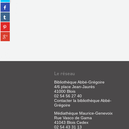
sur
Partager
twitter
sur
(Nouvelle
Partager
facebook
fenêtre)
sur
(Nouvelle
Partager
tumblr
fenêtre)
sur
(Nouvelle
Partager
pinterest
fenêtre)
sur
(Nouvelle
gplus
fenêtre)
(Nouvelle
fenêtre)
Le réseau
Bibliothèque Abbé-Grégoire
4/6 place Jean-Jaurès
41000 Blois
02 54 56 27 40
Contacter la bibliothèque Abbé-
Grégoire
Médiathèque Maurice-Genevoix
Rue Vasco de Gama
41043 Blois Cedex
02 54 43 31 13