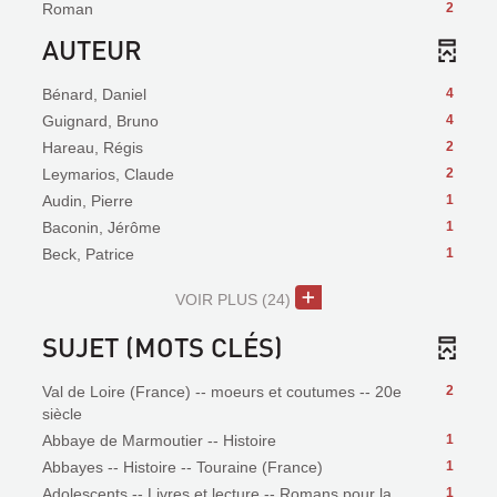
Roman
2
AUTEUR
Bénard, Daniel
4
Guignard, Bruno
4
Hareau, Régis
2
Leymarios, Claude
2
Audin, Pierre
1
Baconin, Jérôme
1
Beck, Patrice
1
VOIR PLUS
(24)
SUJET (MOTS CLÉS)
Val de Loire (France) -- moeurs et coutumes -- 20e
2
siècle
Abbaye de Marmoutier -- Histoire
1
Abbayes -- Histoire -- Touraine (France)
1
Adolescents -- Livres et lecture -- Romans pour la
1