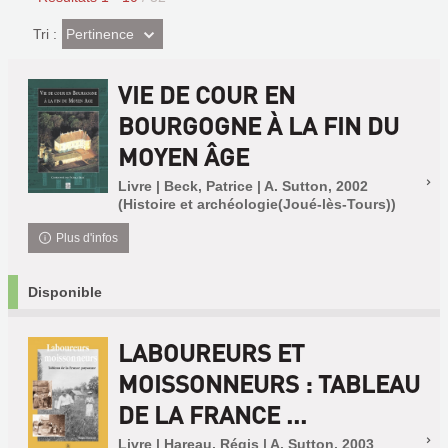
(Effet
Pertinence
Tri :
imédiat)
VIE DE COUR EN
BOURGOGNE À LA FIN DU
MOYEN ÂGE
Livre | Beck, Patrice | A. Sutton, 2002
(Histoire et archéologie(Joué-lès-Tours))
Plus d'infos
Disponible
LABOUREURS ET
MOISSONNEURS : TABLEAU
DE LA FRANCE ...
Livre | Hareau, Régis | A. Sutton, 2003