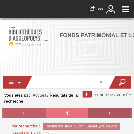
recherche avancée
Vous êtes ici :
Accueil
/
Résultats de la
recherche
Ma recherche :
Recherche sur A. Sutton. Saint-Cyr-sur-Loire
Résultats
1
-
10
/ 32