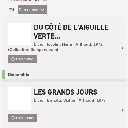
(Effet
Pertinence
Tri :
imédiat)
DU CÔTÉ DE L'AIGUILLE
VERTE...
Livre | Isselin, Henri | Arthaud, 1972
(Collection Sempervivum)
Plus d'infos
Disponible
LES GRANDS JOURS
Livre | Bonatti, Walter | Arthaud, 1973
Plus d'infos