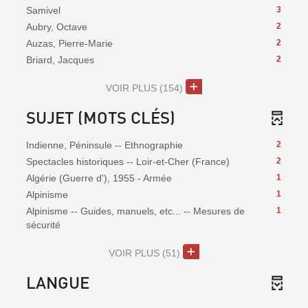
Samivel
3
Aubry, Octave
2
Auzas, Pierre-Marie
2
Briard, Jacques
2
VOIR PLUS
(154)
SUJET (MOTS CLÉS)
Indienne, Péninsule -- Ethnographie
2
Spectacles historiques -- Loir-et-Cher (France)
2
Algérie (Guerre d'), 1955 - Armée
1
Alpinisme
1
Alpinisme -- Guides, manuels, etc... -- Mesures de
1
sécurité
VOIR PLUS
(51)
LANGUE