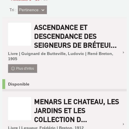
(Effet
Pertinence
Tri :
imédiat)
ASCENDANCE ET
DESCENDANCE DES
SEIGNEURS DE BRÉTEUI...
Livre | Guignard de Butteville, Ludovic | René Breton,
1905
Plus d'infos
Disponible
MENARS LE CHATEAU, LES
JARDINS ET LES
COLLECTION D...
Livre | Lesueur, Frédéric | Breton, 1912