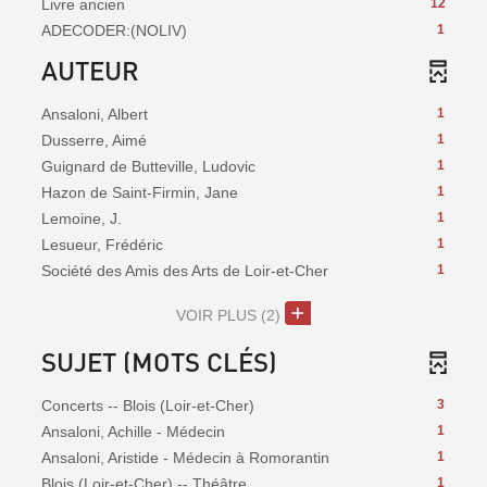
Livre ancien
12
ADECODER:(NOLIV)
1
AUTEUR
Ansaloni, Albert
1
Dusserre, Aimé
1
Guignard de Butteville, Ludovic
1
Hazon de Saint-Firmin, Jane
1
Lemoine, J.
1
Lesueur, Frédéric
1
Société des Amis des Arts de Loir-et-Cher
1
VOIR PLUS
(2)
SUJET (MOTS CLÉS)
Concerts -- Blois (Loir-et-Cher)
3
Ansaloni, Achille - Médecin
1
Ansaloni, Aristide - Médecin à Romorantin
1
Blois (Loir-et-Cher) -- Théâtre
1