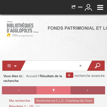
recherche avancée
Vous êtes ici :
Accueil
/
Résultats de la
recherche
Ma recherche :
Recherche sur C.L.D.. Chambray-lès-Tours
Résultats
1
-
10
/ 49