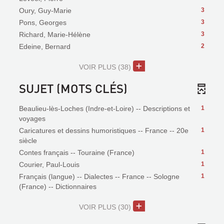
Oury, Guy-Marie
3
Pons, Georges
3
Richard, Marie-Hélène
3
Edeine, Bernard
2
VOIR PLUS
(38)
SUJET (MOTS CLÉS)
Beaulieu-lès-Loches (Indre-et-Loire) -- Descriptions et
1
voyages
Caricatures et dessins humoristiques -- France -- 20e
1
siècle
Contes français -- Touraine (France)
1
Courier, Paul-Louis
1
Français (langue) -- Dialectes -- France -- Sologne
1
(France) -- Dictionnaires
VOIR PLUS
(30)