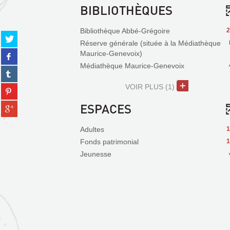
BIBLIOTHÈQUES
Bibliothèque Abbé-Grégoire
2
Partager
Réserve générale (située à la Médiathèque
sur
Partager
Maurice-Genevoix)
twitter
sur
Médiathèque Maurice-Genevoix
(Nouvelle
Partager
facebook
fenêtre)
sur
(Nouvelle
VOIR PLUS
(1)
Partager
tumblr
fenêtre)
sur
(Nouvelle
ESPACES
Partager
pinterest
fenêtre)
sur
(Nouvelle
gplus
fenêtre)
Adultes
1
(Nouvelle
Fonds patrimonial
1
fenêtre)
Jeunesse