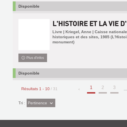
Disponible
L'HISTOIRE ET LA VIE 
Livre | Kriegel, Anne | Caisse nation
historiques et des sites, 1985 (L'Histoir
monument)
Plus d'infos
Disponible
1
2
3
Résultats
1
-
10
/ 31
..
(Effet
Pertinence
Tri :
imédiat)