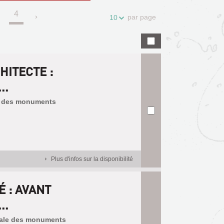
4
.
par page
10
HITECTE :
..
ale des monuments
Plus d'infos sur la disponibilité
 : AVANT
..
onale des monuments