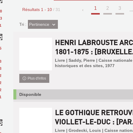
1
2
3
Résultats
1
-
10
/ 31
..
0
3
(Effet
Pertinence
Tri :
1
imédiat)
HENRI LABROUSTE ARC
5
1801-1875 : [BRUXELLE.
Livre | Saddy, Pierre | Caisse nation
3
historiques et des sites, 1977
3
2
Plus d'infos
2
2
Disponible
1
LE GOTHIQUE RETROUVÉ
VIOLLET-LE-DUC : [PAR.
Livre | Grodecki, Louis | Caisse nati