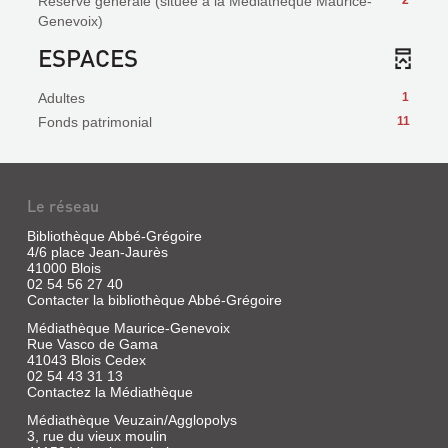
Réserve générale (située à la Médiathèque Maurice-
2
Genevoix)
ESPACES
Adultes
1
Fonds patrimonial
11
Le réseau
Bibliothèque Abbé-Grégoire
4/6 place Jean-Jaurès
41000 Blois
02 54 56 27 40
Contacter la bibliothèque Abbé-Grégoire
Médiathèque Maurice-Genevoix
Rue Vasco de Gama
41043 Blois Cedex
02 54 43 31 13
Contactez la Médiathèque
Médiathèque Veuzain/Agglopolys
3, rue du vieux moulin