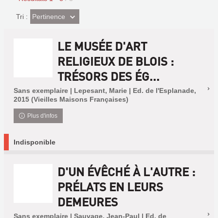
(Effet
Pertinence
Tri :
imédiat)
LE MUSÉE D'ART
RELIGIEUX DE BLOIS :
TRÉSORS DES ÉG...
Sans exemplaire | Lepesant, Marie | Ed. de l'Esplanade,
2015 (Vieilles Maisons Françaises)
Plus d'infos
Indisponible
D'UN ÉVÊCHÉ À L'AUTRE :
PRÉLATS EN LEURS
DEMEURES
Sans exemplaire | Sauvage, Jean-Paul | Ed. de