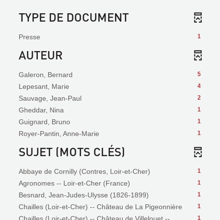
TYPE DE DOCUMENT
Presse
1
AUTEUR
Galeron, Bernard
5
Lepesant, Marie
4
Sauvage, Jean-Paul
2
Gheddar, Nina
1
Guignard, Bruno
1
Royer-Pantin, Anne-Marie
1
SUJET (MOTS CLÉS)
Abbaye de Cornilly (Contres, Loir-et-Cher)
1
Agronomes -- Loir-et-Cher (France)
1
Besnard, Jean-Judes-Ulysse (1826-1899)
1
Chailles (Loir-et-Cher) -- Château de La Pigeonnière
1
Chailles (Loir-et-Cher) -- Château de Villelouet --
1