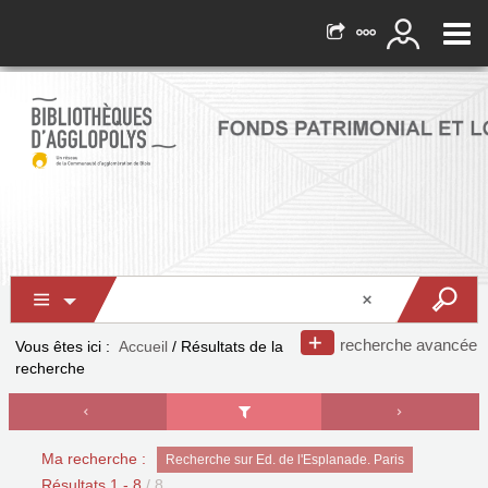
recherche avancée
Vous êtes ici :
Accueil
/
Résultats de la
recherche
Ma recherche :
Recherche sur Ed. de l'Esplanade. Paris
Résultats
1
-
8
/ 8