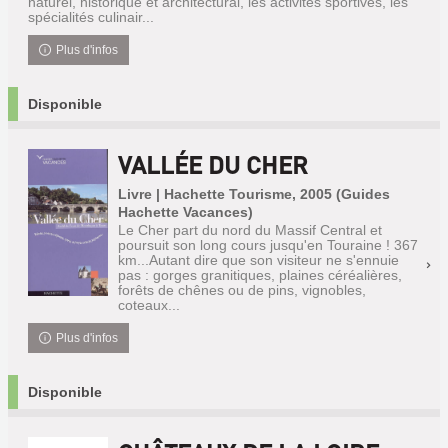
naturel, historique et architectural, les activités sportives, les
spécialités culinair...
Plus d'infos
Disponible
VALLÉE DU CHER
Livre | Hachette Tourisme, 2005 (Guides
Hachette Vacances)
Le Cher part du nord du Massif Central et
poursuit son long cours jusqu'en Touraine ! 367
km...Autant dire que son visiteur ne s'ennuie
pas : gorges granitiques, plaines céréalières,
forêts de chênes ou de pins, vignobles,
coteaux...
Plus d'infos
Disponible