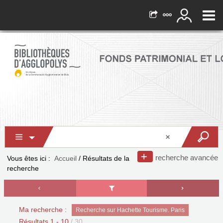
recherche avancée
Vous êtes ici :
Accueil
/
Résultats de la
recherche
Ma recherche :
Recherche sur Hachette Tourisme. Paris
Résultats
1
-
10
/ 30