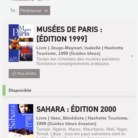
(Effet
Pertinence
Tri :
imédiat)
MUSÉES DE PARIS :
[ÉDITION 1999]
Livre | Jeuge-Maynart, Isabelle | Hachette
Tourisme, 1999 (Guides bleus)
Toutes les richesses des musées parisiens.
Nombreux renseignements pratiques.
Plus d'infos
Disponible
SAHARA : ÉDITION 2000
Livre | Vaes, Bénédicte | Hachette Tourisme,
1999 (Guides bleus évasion)
Tunisie, Algérie, Maroc, Mauritanie, Mali, Niger,
Tchad, Libye : tous les pays sahariens sont ici