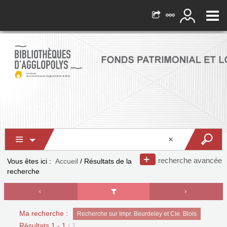
recherche avancée
Vous êtes ici :
Accueil
/
Résultats de la
recherche
Ma recherche :
Recherche sur Impr. Beurdeley et Cie. Blois
Résultats
1
-
1
/ 1