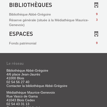
BIBLIOTHÈQUES
Bibliothèque Abbé-Grégoire
9
Réserve générale (située à la Médiathèque Maurice-
3
Genevoix)
ESPACES
Fonds patrimonial
9
Le réseau
Bibliothèque Abbé-Grégoire
4/6 place Jean-Jaurès
41000 Blois
02 54 56 27 40
Contacter la bibliothèque Abbé-Grégoire
Médiathèque Maurice-Genevoix
Rue Vasco de Gama
41043 Blois Cedex
02 54 43 31 13