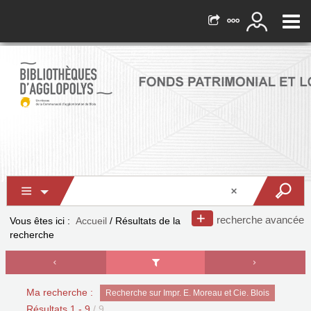
recherche avancée
Vous êtes ici :
Accueil
/
Résultats de la
recherche
Ma recherche :
Recherche sur Impr. E. Moreau et Cie. Blois
Résultats
1
-
9
/ 9