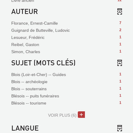
Livre ancien
12
AUTEUR
Florance, Ernest-Camille
7
Guignard de Butteville, Ludovic
2
Lesueur, Frédéric
1
Reibel, Gaston
1
Simon, Charles
1
SUJET (MOTS CLÉS)
Blois (Loir-et-Cher) -- Guides
1
Blois -- archéologie
1
Blois -- souterrains
1
Blésois -- puits funéraires
1
Blésois -- tourisme
1
VOIR PLUS
(6)
LANGUE