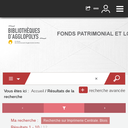
recherche avancée
Vous êtes ici :
Accueil
/
Résultats de la
recherche
Ma recherche :
Recherche sur Imprimerie Centrale. Blois
Résultats
1
-
10
/ 12