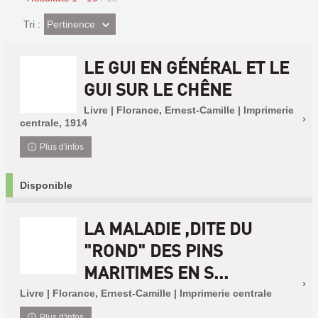
(Effet
Pertinence
Tri :
imédiat)
LE GUI EN GÉNÉRAL ET LE
GUI SUR LE CHÊNE
Livre | Florance, Ernest-Camille | Imprimerie
centrale, 1914
Plus d'infos
Disponible
LA MALADIE ,DITE DU
"ROND" DES PINS
MARITIMES EN S...
Livre | Florance, Ernest-Camille | Imprimerie centrale
Plus d'infos