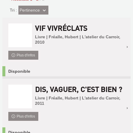
(Effet
Pertinence
Tri :
imédiat)
VIF VIVRÉCLATS
Livre | Fréalle, Hubert | L'atelier du Carroir,
2010
Plus d'infos
Disponible
DIS, VAGUER, C'EST BIEN ?
Livre | Fréalle, Hubert | L'atelier du Carroir,
2011
Plus d'infos
Disponible