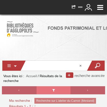
recherche avancée
Vous êtes ici :
Accueil
/
Résultats de la
recherche
Ma recherche :
Recherche sur L'atelier du Carroir. [Mesland]
Résultats
1
-
2
/ 2