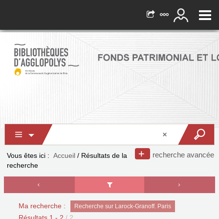
recherche avancée
Vous êtes ici :
Accueil
/
Résultats de la
recherche
Ma recherche :
Recherche sur Larock-Granoff. Paris
Résultats
1
-
2
/ 2