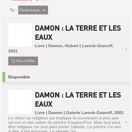
(Effet
Pertinence
Tri :
imédiat)
DAMON : LA TERRE ET LES
EAUX
Livre | Damon, Hubert | Larock-Granoff,
2001
Plus d'infos
Disponible
DAMON : LA TERRE ET LES
EAUX
Livre | Damon | Galerie Larock-Granoff, 2001
Le retour au religieux qui implique la soumission à plus que
soi est un des saluts du peintre d'aujourd'hui. Mais tout peut
être religieux car tout peut porter l'absolu. Le peintre n'a rien
à dire, il fait éprouver. Le peintre "ap...