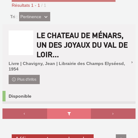
Résultats
1
-
1
/ 1
(Effet
Pertinence
Tri :
imédiat)
LE CHATEAU DE MÉNARS,
UN DES JOYAUX DU VAL DE
LOIR...
Livre | Chavigny, Jean | Librairie des Champs Elyséesd,
1954
Plus d'infos
Disponible