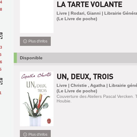
LA TARTE VOLANTE
4
8
Livre | Rodari, Gianni | Librairie Génér
(Le Livre de poche)
Plus d'infos
3
6
Disponible
6
5
UN, DEUX, TROIS
Livre | Christie , Agatha | Librairie gén
(Le Livre de poche)
1
Couverture des Ateliers Pascal Vercken. T
Houbie.
Plus d'infos