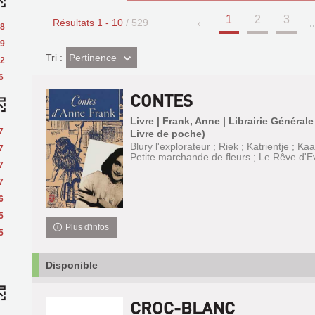
1
2
3
Résultats
1
-
10
/ 529
..
8
9
(Effet
Pertinence
Tri :
2
imédiat)
6
CONTES
Livre | Frank, Anne | Librairie Général
7
Livre de poche)
Blury l'explorateur ; Riek ; Katrientje ; Kaa
7
Petite marchande de fleurs ; Le Rêve d'E
7
7
6
5
Plus d'infos
5
Disponible
CROC-BLANC