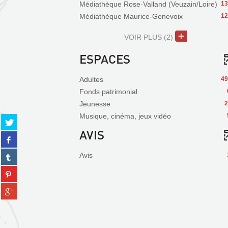
Médiathèque Rose-Valland (Veuzain/Loire)
13
Médiathèque Maurice-Genevoix
12
VOIR PLUS
(2)
ESPACES
Adultes
49
Fonds patrimonial
Jeunesse
2
Musique, cinéma, jeux vidéo
Partager
sur
AVIS
Partager
twitter
sur
(Nouvelle
Partager
Avis
facebook
fenêtre)
sur
(Nouvelle
Partager
tumblr
fenêtre)
sur
(Nouvelle
Partager
pinterest
fenêtre)
sur
(Nouvelle
gplus
fenêtre)
(Nouvelle