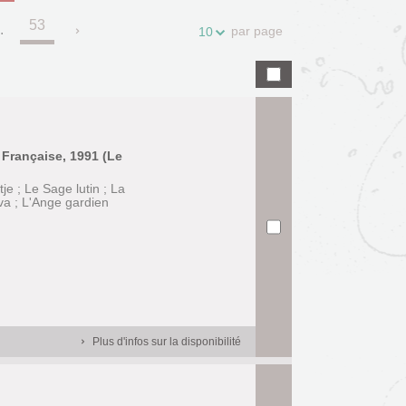
53
.
par page
10
e Française, 1991 (Le
tje ; Le Sage lutin ; La
va ; L'Ange gardien
Plus d'infos sur la disponibilité