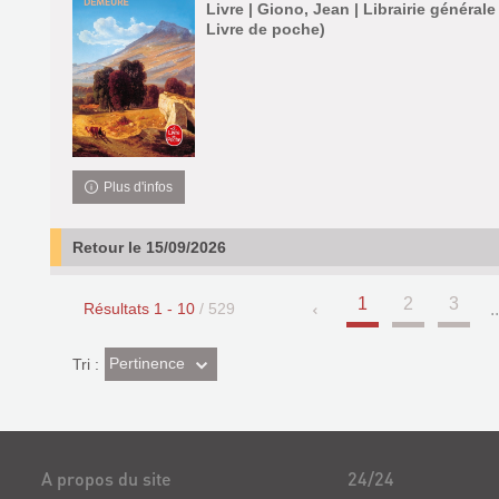
Livre | Giono, Jean | Librairie générale
Livre de poche)
Plus d'infos
Retour le 15/09/2026
1
2
3
Résultats
1
-
10
/ 529
..
(Effet
Pertinence
Tri :
imédiat)
A propos du site
24/24