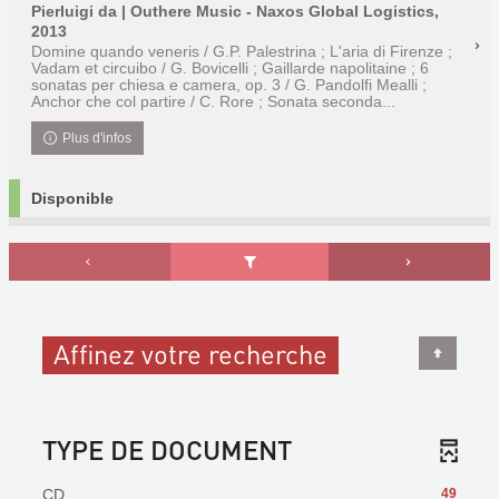
Pierluigi da | Outhere Music - Naxos Global Logistics,
2013
Domine quando veneris / G.P. Palestrina ; L'aria di Firenze ;
Vadam et circuibo / G. Bovicelli ; Gaillarde napolitaine ; 6
sonatas per chiesa e camera, op. 3 / G. Pandolfi Mealli ;
Anchor che col partire / C. Rore ; Sonata seconda...
Plus d'infos
Disponible
Affinez votre recherche
TYPE DE DOCUMENT
CD
49