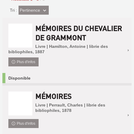
(Effet
Pertinence
Tri :
imédiat)
MÉMOIRES DU CHEVALIER
DE GRAMMONT
Livre | Hamilton, Antoine | librie des
bibliophiles, 1887
Plus d'infos
Disponible
MÉMOIRES
Livre | Perrault, Charles | librie des
bibliophiles, 1878
Plus d'infos