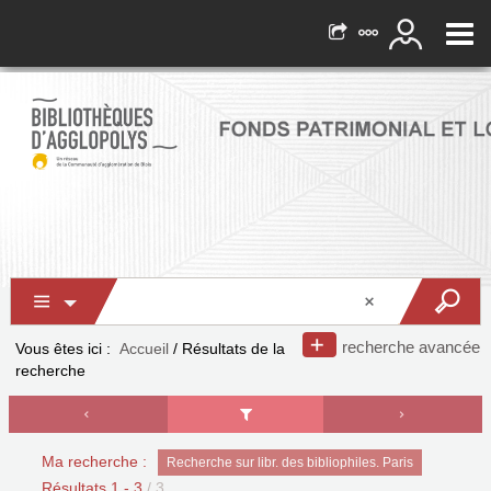
recherche avancée
Vous êtes ici :
Accueil
/
Résultats de la
recherche
Ma recherche :
Recherche sur libr. des bibliophiles. Paris
Résultats
1
-
3
/ 3