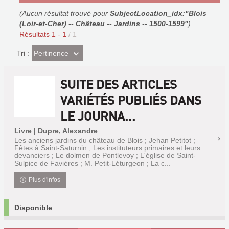
(Aucun résultat trouvé pour
SubjectLocation_idx:"Blois
(Loir-et-Cher) -- Château -- Jardins -- 1500-1599"
)
Résultats
1
-
1
/ 1
(Effet
Pertinence
Tri :
imédiat)
SUITE DES ARTICLES
VARIÉTÉS PUBLIÉS DANS
LE JOURNA...
Livre | Dupre, Alexandre
Les anciens jardins du château de Blois ; Jehan Petitot ;
Fêtes à Saint-Saturnin ; Les instituteurs primaires et leurs
devanciers ; Le dolmen de Pontlevoy ; L'église de Saint-
Sulpice de Favières ; M. Petit-Léturgeon ; La c...
Plus d'infos
Disponible