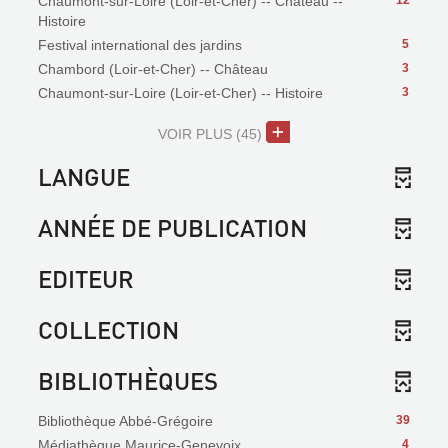
Chaumont-sur-Loire (Loir-et-Cher) -- Château --
12
Histoire
Festival international des jardins
5
Chambord (Loir-et-Cher) -- Château
3
Chaumont-sur-Loire (Loir-et-Cher) -- Histoire
3
VOIR PLUS
(45)
LANGUE
ANNÉE DE PUBLICATION
EDITEUR
COLLECTION
BIBLIOTHÈQUES
Bibliothèque Abbé-Grégoire
39
Médiathèque Maurice-Genevoix
4