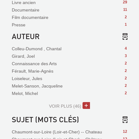
Livre ancien
29
Documentaire
11
Film documentaire
2
Presse
1
AUTEUR
Colleu-Dumond , Chantal
4
Girard, Joel
3
Connaissance des Arts
2
Férault, Marie-Agnès
2
Loiseleur, Jules
2
Melet-Sanson, Jacqueline
2
Melot, Michel
2
VOIR PLUS
(46)
SUJET (MOTS CLÉS)
Chaumont-sur-Loire (Loir-et-Cher) -- Chateau
12