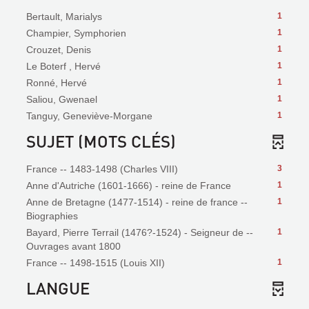
Bertault, Marialys
1
Champier, Symphorien
1
Crouzet, Denis
1
Le Boterf , Hervé
1
Ronné, Hervé
1
Saliou, Gwenael
1
Tanguy, Geneviève-Morgane
1
SUJET (MOTS CLÉS)
France -- 1483-1498 (Charles VIII)
3
Anne d'Autriche (1601-1666) - reine de France
1
Anne de Bretagne (1477-1514) - reine de france --
1
Biographies
Bayard, Pierre Terrail (1476?-1524) - Seigneur de --
1
Ouvrages avant 1800
France -- 1498-1515 (Louis XII)
1
LANGUE