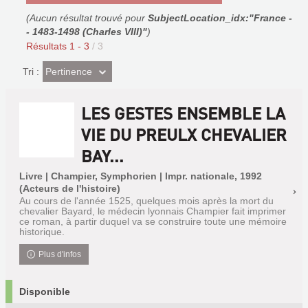
(Aucun résultat trouvé pour
SubjectLocation_idx:"France -
- 1483-1498 (Charles VIII)"
)
Résultats
1
-
3
/ 3
(Effet
Pertinence
Tri :
imédiat)
LES GESTES ENSEMBLE LA
VIE DU PREULX CHEVALIER
BAY...
Livre | Champier, Symphorien | Impr. nationale, 1992
(Acteurs de l'histoire)
Au cours de l'année 1525, quelques mois après la mort du
chevalier Bayard, le médecin lyonnais Champier fait imprimer
ce roman, à partir duquel va se construire toute une mémoire
historique.
Plus d'infos
Disponible