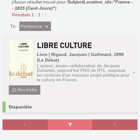
(Aucun résultat trouvé pour
SubjectLocation_idx:"France -
- 1815 (Cent-Jours)"
)
Résultats
1
-
1
/ 1
(Effet
Pertinence
Tri :
imédiat)
LIBRE CULTURE
Livre | Rigaud, Jacques | Gallimard, 1990
(Le Débat)
L'auteur, ancien collaborateur de Jacques
Duhamel, aujourd'hui PDG de RTL, esquisse
les contours d'un nouveau projet politique pour
la culture en France.
Plus d'infos
Disponible