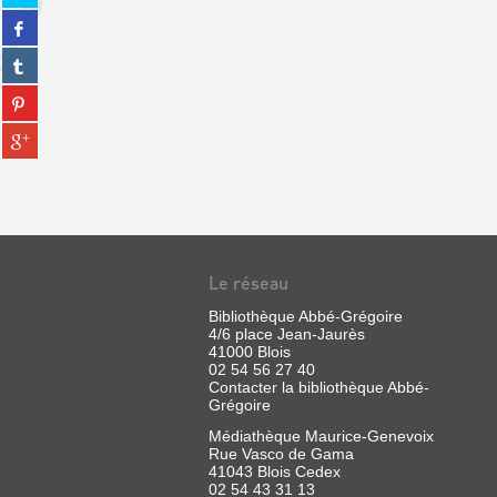
sur
Partager
twitter
sur
(Nouvelle
Partager
facebook
fenêtre)
sur
(Nouvelle
Partager
tumblr
fenêtre)
sur
(Nouvelle
Partager
pinterest
fenêtre)
sur
(Nouvelle
gplus
fenêtre)
(Nouvelle
fenêtre)
Le réseau
Bibliothèque Abbé-Grégoire
4/6 place Jean-Jaurès
41000 Blois
02 54 56 27 40
Contacter la bibliothèque Abbé-
Grégoire
Médiathèque Maurice-Genevoix
Rue Vasco de Gama
41043 Blois Cedex
02 54 43 31 13