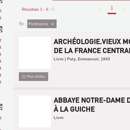
1
Résultats
1
-
6
/ 6
5
1
(Effet
Pertinence
Tri :
imédiat)
ARCHÉOLOGIE.VIEUX 
2
1
DE LA FRANCE CENTRALE
1
Livre | Paty, Emmanuel, 1843
1
1
1
Plus d'infos
1
ABBAYE NOTRE-DAME D
À LA GUICHE
Livre
6