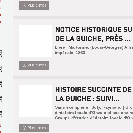
3
Plus d'infos
2
1
1
NOTICE HISTORIQUE SU
DE LA GUICHE, PRÈS ...
Livre | Martonne, (Louis-Georges) Alfr
impériale, 1863
Plus d'infos
HISTOIRE SUCCINTE DE
LA GUICHE : SUIVI...
Sans exemplaire | Joly, Raymond | Gr
d'histoire locale d'Onzain et ses envir
Groupe d'études d'histoire locale d'On
6
Plus d'infos
1