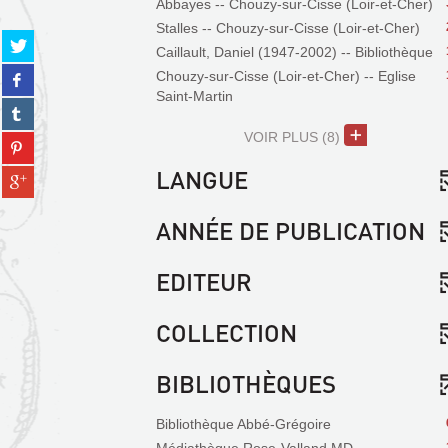
Abbayes -- Chouzy-sur-Cisse (Loir-et-Cher)
Stalles -- Chouzy-sur-Cisse (Loir-et-Cher)
Partager
Caillault, Daniel (1947-2002) -- Bibliothèque
sur
Partager
Chouzy-sur-Cisse (Loir-et-Cher) -- Eglise
twitter
sur
Saint-Martin
(Nouvelle
Partager
facebook
fenêtre)
sur
(Nouvelle
VOIR PLUS
(8)
Partager
tumblr
fenêtre)
sur
(Nouvelle
LANGUE
Partager
pinterest
fenêtre)
sur
(Nouvelle
gplus
fenêtre)
ANNÉE DE PUBLICATION
(Nouvelle
fenêtre)
EDITEUR
COLLECTION
BIBLIOTHÈQUES
Bibliothèque Abbé-Grégoire