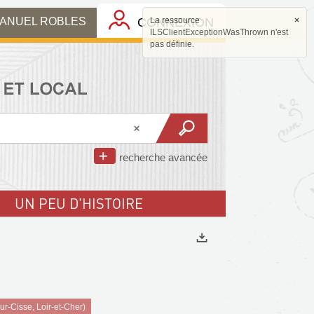
MANUEL ROBLES
CONNEXION
La ressource
×
ILSClientExceptionWasThrown n'est
pas définie.
recherche avancée
UN PEU D'HISTOIRE
Exports
r-Cisse, Loir-et-Cher)