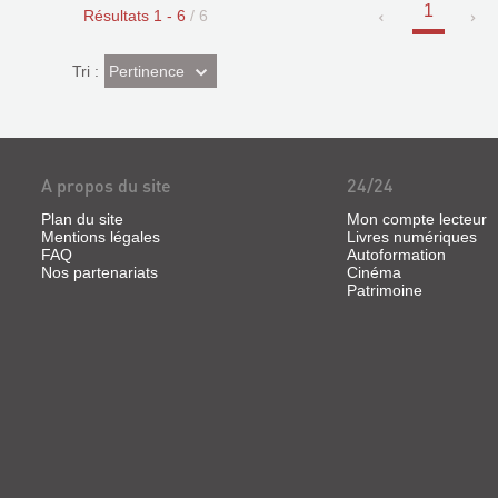
1
Résultats
1
-
6
/ 6
(Effet
Pertinence
Tri :
imédiat)
A propos du site
24/24
Plan du site
Mon compte lecteur
Mentions légales
Livres numériques
FAQ
Autoformation
Nos partenariats
Cinéma
Patrimoine