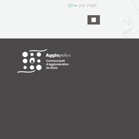
par page
10