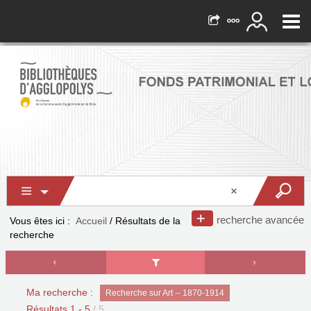
recherche avancée
Vous êtes ici :
Accueil
/
Résultats de la
recherche
Ma recherche :
Recherche sur Art -- 1870-1914
Résultats
1
-
5
/ 5