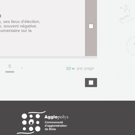
0
s, ses lieux d'élection,
n, souvent négative.
umentaire sur la
6
.
par page
10