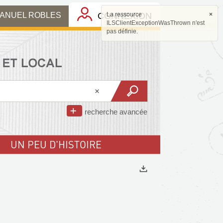
MANUEL ROBLES
CONNEXION
La ressource
×
ILSClientExceptionWasThrown n'est
pas définie.
recherche avancée
UN PEU D'HISTOIRE
Exports