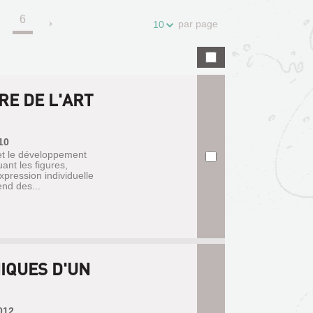
6
.
par page
10
RE DE L'ART
10
et le développement
uant les figures,
pression individuelle
nd des...
IQUES D'UN
2012