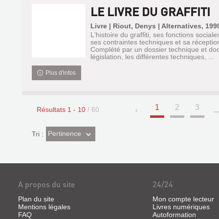
LE LIVRE DU GRAFFITI
Livre | Riout, Denys | Alternatives, 199
L'histoire du graffiti, ses fonctions sociale
ses contraintes techniques et sa réceptio
Complété par un dossier technique et doc
législation, les différentes techniques, ...
Plus d'infos
1
2
3
Résultats
1
-
10
/ 60
..
(Effet
Pertinence
Tri :
imédiat)
A propos du site
24/24
Plan du site
Mon compte lecteur
Mentions légales
Livres numériques
FAQ
Autoformation