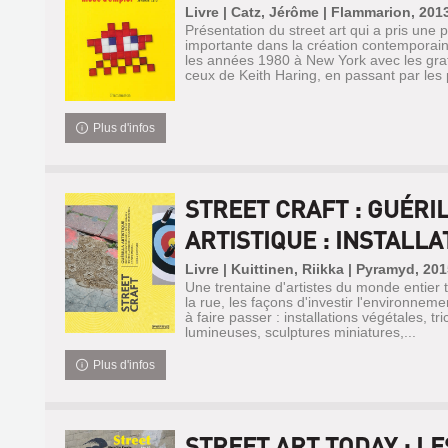
Livre | Catz, Jérôme | Flammarion, 201
Présentation du street art qui a pris une 
importante dans la création contemporai
les années 1980 à New York avec les graff
ceux de Keith Haring, en passant par les 
Plus d'infos
STREET CRAFT : GUÉRI
ARTISTIQUE : INSTALLAT
Livre | Kuittinen, Riikka | Pyramyd, 20
Une trentaine d'artistes du monde entier t
la rue, les façons d'investir l'environnem
à faire passer : installations végétales, tr
lumineuses, sculptures miniatures,...
Plus d'infos
STREET ART TODAY : LE