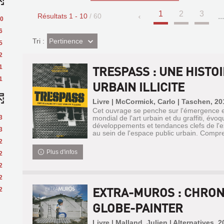
1
2
3
Résultats
1
-
10
/ 60
..
0
6
(Effet
Pertinence
Tri :
5
imédiat)
2
1
TRESPASS : UNE HISTOI
1
URBAIN ILLICITE
Livre | McCormick, Carlo | Taschen, 20
Cet ouvrage se penche sur l'émergence 
3
mondial de l'art urbain et du graffiti, évoq
développements et tendances clefs de l'ex
3
au sein de l'espace public urbain. Compre
2
Plus d'infos
2
2
2
EXTRA-MUROS : CHRON
2
GLOBE-PAINTER
Livre | Malland, Julien | Alternatives, 