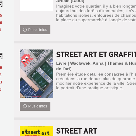
Article (Dada)
Imaginez votre quartier, il y a bien longt
aujourd'hui des forêts d'immeubles, il n'y
habitations isolées, entourées de champs,
5
la place du supermarché à l'angle de votr.
6
Plus d'infos
7
STREET ART ET GRAFFIT
Livre | Wacławek, Anna | Thames & Hu
9
de l'art)
Première étude détaillée consacrée à l'his
3
crée dans la rue depuis plus de quarante
3
modifier notre expérience de la ville, Stree
le portrait d'une pratique artistique...
6
Plus d'infos
STREET ART