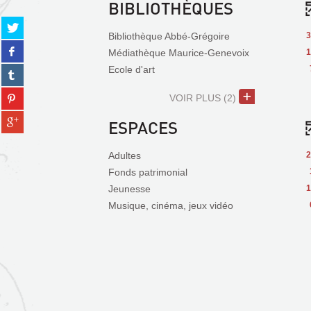
BIBLIOTHÈQUES
Partager
Bibliothèque Abbé-Grégoire
3
sur
Partager
twitter
Médiathèque Maurice-Genevoix
1
sur
(Nouvelle
Ecole d'art
Partager
facebook
fenêtre)
sur
(Nouvelle
Partager
tumblr
VOIR PLUS
(2)
fenêtre)
sur
(Nouvelle
Partager
pinterest
ESPACES
fenêtre)
sur
(Nouvelle
gplus
fenêtre)
Adultes
2
(Nouvelle
Fonds patrimonial
fenêtre)
Jeunesse
1
Musique, cinéma, jeux vidéo