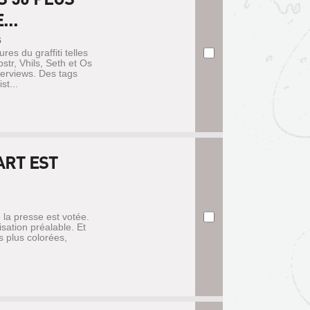
..
6
s du graffiti telles
tr, Vhils, Seth et Os
terviews. Des tags
st...
ART EST
de la presse est votée.
sation préalable. Et
s plus colorées,
.