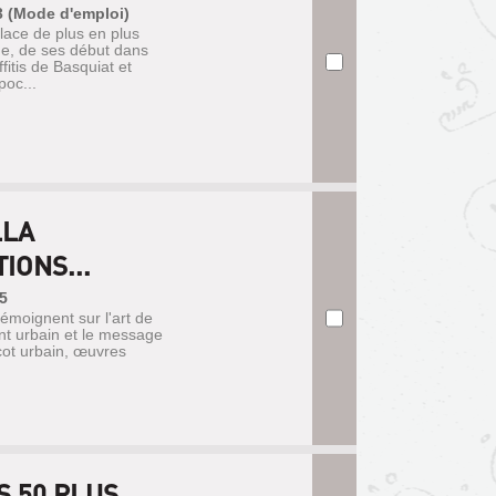
3 (Mode d'emploi)
place de plus en plus
ne, de ses début dans
itis de Basquiat et
poc...
LLA
IONS...
15
émoignent sur l'art de
ent urbain et le message
icot urbain, œuvres
S 50 PLUS