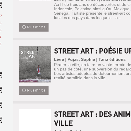
Au fil de trois ans de découvertes et de c
Indonésie, Palestine ainsi qu'au Mexique, 
Sénégal, l'artiste présente le street-art c
7
locales des pays dans lesquels il a ...
8
Plus d'infos
8
7
3
STREET ART : POÉSIE 
Livre | Pujas, Sophie | Tana éditions
Pirater la ville, en faire un vaste terrain de
un pas de côté, une subversion du regard s
Les artistes adeptes du détournement urb
réalité parallèle dans la ville...
Plus d'infos
STREET ART : DES ANI
VILLE