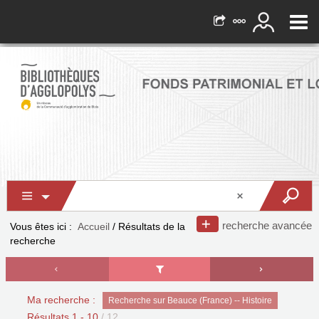
recherche avancée
Vous êtes ici :
Accueil
/
Résultats de la
recherche
Ma recherche :
Recherche sur Beauce (France) -- Histoire
Résultats
1
-
10
/ 12