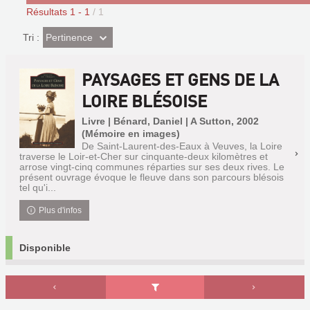
Résultats
1
-
1
/ 1
(Effet
Pertinence
Tri :
imédiat)
PAYSAGES ET GENS DE LA
LOIRE BLÉSOISE
Livre | Bénard, Daniel | A Sutton, 2002
(Mémoire en images)
De Saint-Laurent-des-Eaux à Veuves, la Loire
traverse le Loir-et-Cher sur cinquante-deux kilomètres et
arrose vingt-cinq communes réparties sur ses deux rives. Le
présent ouvrage évoque le fleuve dans son parcours blésois
tel qu'i...
Plus d'infos
Disponible