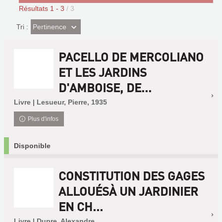
Résultats
1
-
3
/ 3
(Effet
Pertinence
Tri :
imédiat)
PACELLO DE MERCOLIANO
ET LES JARDINS
D'AMBOISE, DE...
Livre | Lesueur, Pierre, 1935
Plus d'infos
Disponible
CONSTITUTION DES GAGES
ALLOUÉSÀ UN JARDINIER
EN CH...
Livre | Dupre, Alexandre