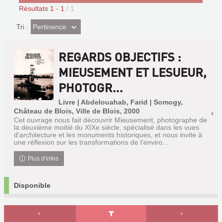
Résultats
1
-
1
/ 1
(Effet
Pertinence
Tri :
imédiat)
REGARDS OBJECTIFS :
MIEUSEMENT ET LESUEUR,
PHOTOGR...
Livre | Abdelouahab, Farid | Somogy,
Château de Blois, Ville de Blois, 2000
Cet ouvrage nous fait découvrir Mieusement, photographe de
la deuxième moitié du XIXe siècle, spécialisé dans les vues
d'architecture et les monuments historiques, et nous invite à
une réflexion sur les transformations de l'enviro...
Plus d'infos
Disponible