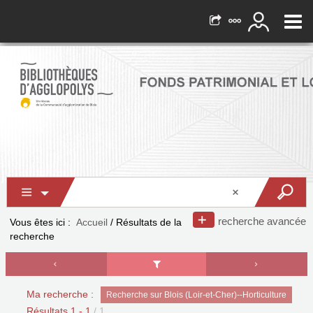
recherche avancée
Vous êtes ici :
Accueil
/
Résultats de la
recherche
Ma recherche :
Recherche sur Blois (Loir-et-Cher)--Horticulture
Résultats
1
-
1
/ 1