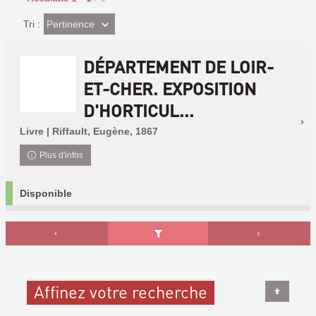
(Effet
Pertinence
Tri :
imédiat)
DÉPARTEMENT DE LOIR-
ET-CHER. EXPOSITION
D'HORTICUL...
Livre | Riffault, Eugène, 1867
Plus d'infos
Disponible
Affinez votre recherche