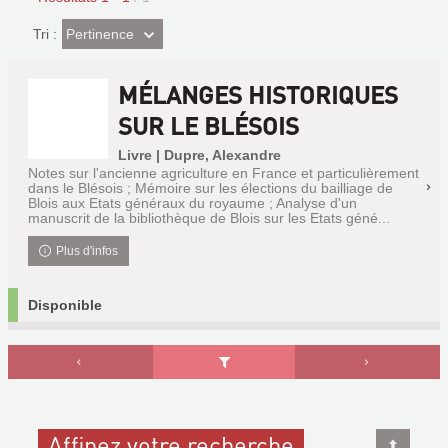
(Effet
Pertinence
Tri :
imédiat)
MÉLANGES HISTORIQUES
SUR LE BLÉSOIS
Livre | Dupre, Alexandre
Notes sur l'ancienne agriculture en France et particulièrement
dans le Blésois ; Mémoire sur les élections du bailliage de
Blois aux Etats généraux du royaume ; Analyse d'un
manuscrit de la bibliothèque de Blois sur les Etats géné...
Plus d'infos
Disponible
Affinez votre recherche