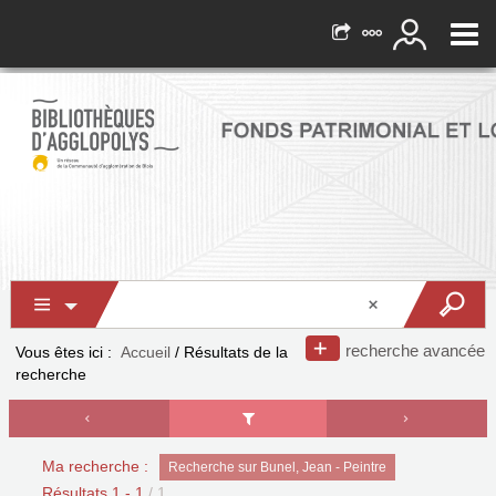
recherche avancée
Vous êtes ici :
Accueil
/
Résultats de la
recherche
Ma recherche :
Recherche sur Bunel, Jean - Peintre
Résultats
1
-
1
/ 1