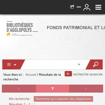
recherche avancée
Vous êtes ici :
Accueil
/
Résultats de la
recherche
Ma recherche :
Recherche sur Carpentier (de), Magdelaine
Résultats
1
-
1
/ 1