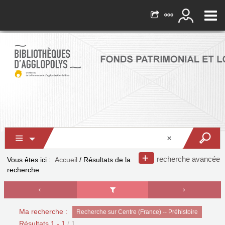
recherche avancée
Vous êtes ici :
Accueil
/
Résultats de la
recherche
Ma recherche :
Recherche sur Centre (France) -- Préhistoire
Résultats
1
-
1
/ 1