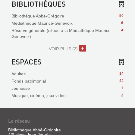
BIBLIOTHÈQUES
Bibliothèque Abbé-Grégoire
50
Médiathèque Maurice-Genevoix
6
Réserve générale (située à la Médiathèque Maurice-
4
Genevoix)
VOIR PLUS
(2)
ESPACES
Adultes
14
Fonds patrimonial
44
Jeunesse
1
Musique, cinéma, jeux vidéo
2
Le réseau
Bibliothèque Abbé-Grégoire
4/6 place Jean-Jaurès