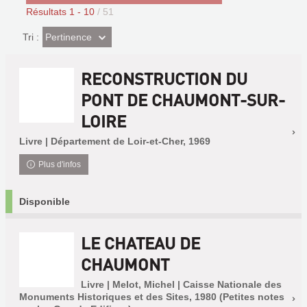
Résultats
1
-
10
/ 51
(Effet
Pertinence
Tri :
imédiat)
RECONSTRUCTION DU
PONT DE CHAUMONT-SUR-
LOIRE
Livre | Département de Loir-et-Cher, 1969
Plus d'infos
Disponible
LE CHATEAU DE
CHAUMONT
Livre | Melot, Michel | Caisse Nationale des
Monuments Historiques et des Sites, 1980 (Petites notes