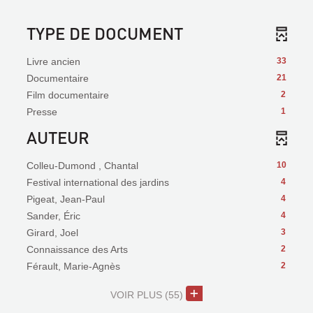
TYPE DE DOCUMENT
Livre ancien
33
Documentaire
21
Film documentaire
2
Presse
1
AUTEUR
Colleu-Dumond , Chantal
10
Festival international des jardins
4
Pigeat, Jean-Paul
4
Sander, Éric
4
Girard, Joel
3
Connaissance des Arts
2
Férault, Marie-Agnès
2
VOIR PLUS
(55)